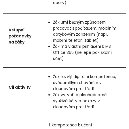
obory)
Žák umí běžným způsobem
pracovat s počítačem, mobilním
Vstupní
dotykovým zařízením (např.
požadavky
mobilní telefon, tablet)
na žáky
Žák má vlastní přihlášení k MS
Office 365 (nejlépe pak školní
účet)
Žák rozvíjí digitální kompetence,
uvědomělým chováním v
Cíl aktivity
cloudovém prostředí
Žák vytvoří a plnohodnotně
využívá účty a odkazy v
cloudovém prostředí
1. kompetence k učení