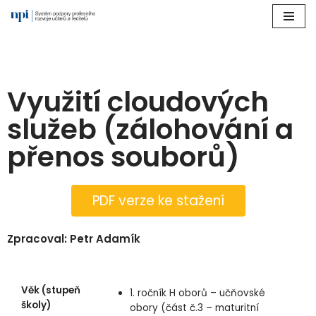
Přeskočit
na
obsah
Využití cloudových
služeb (zálohování a
přenos souborů)
PDF verze ke stažení
Zpracoval: Petr Adamík
Věk (stupeň
1. ročník H oborů – učňovské
školy)
obory (část č.3 – maturitní