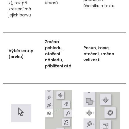
z), tak při
útvarů.
úhelníku a textu.
kreslení má
jejich barvu
Změna
pohledu,
Posun, kopie,
Výběr entity
otočení
otočení, změna
(prvku)
náhledu,
velikosti
přiblížení atd