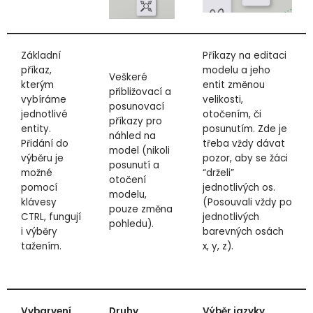
Základní
Příkazy na editaci
příkaz,
modelu a jeho
Veškeré
kterým
entit změnou
přibližovací a
vybíráme
velikosti,
posunovací
jednotlivé
otočením, či
příkazy pro
entity.
posunutím. Zde je
náhled na
Přidání do
třeba vždy dávat
model (nikoli
výběru je
pozor, aby se žáci
posunutí a
možné
“drželi”
otočení
pomocí
jednotlivých os.
modelu,
klávesy
(Posouvali vždy po
pouze změna
CTRL, fungují
jednotlivých
pohledu).
i výběry
barevných osách
tažením.
x, y, z).
Vybarvení
Druhy
Výběr jazyky,