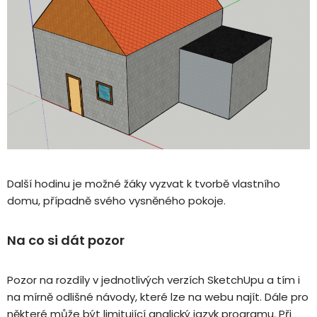
Další hodinu je možné žáky vyzvat k tvorbě vlastního
domu, případně svého vysněného pokoje.
Na co si dát pozor
Pozor na rozdíly v jednotlivých verzích SketchUpu a tím i
na mírně odlišné návody, které lze na webu najít. Dále pro
některé může být limitující anglický jazyk programu. Při