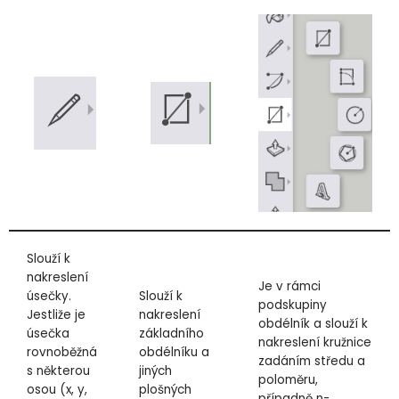
Slouží k
nakreslení
Je v rámci
úsečky.
Slouží k
podskupiny
Jestliže je
nakreslení
obdélník a slouží k
úsečka
základního
nakreslení kružnice
rovnoběžná
obdélníku a
zadáním středu a
s některou
jiných
poloměru,
osou (x, y,
plošných
případně n-