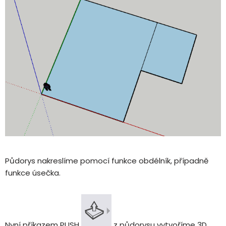
Půdorys nakreslíme pomocí funkce obdélník, případně
funkce úsečka.
Nyní příkazem PUSH
z půdorysu vytvoříme 3D