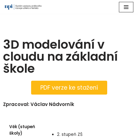
Přeskočit
na
obsah
3D modelování v
cloudu na základní
škole
PDF verze ke stažení
Zpracoval: Václav Nádvorník
Věk (stupeň
školy)
2. stupeň ZŠ