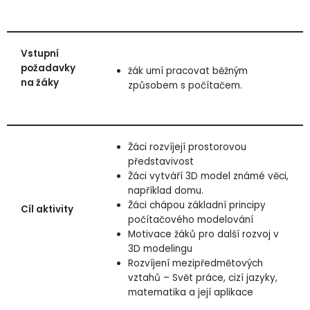
Vstupní
požadavky
žák umí pracovat běžným
na žáky
způsobem s počítačem.
Žáci rozvíjejí prostorovou
představivost
Žáci vytváří 3D model známé věci,
například domu.
Žáci chápou základní principy
Cíl aktivity
počítačového modelování
Motivace žáků pro další rozvoj v
3D modelingu
Rozvíjení mezipředmětových
vztahů – Svět práce, cizí jazyky,
matematika a její aplikace