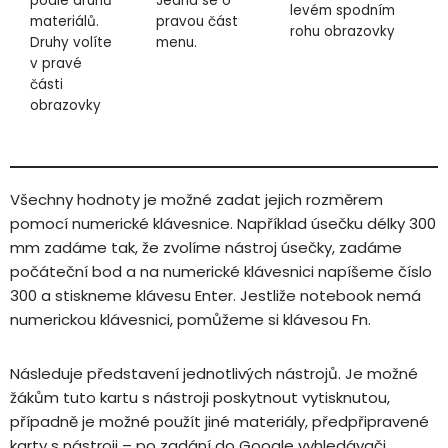
podle druhů
Jedná se o
levém spodním
materiálů.
pravou část
rohu obrazovky
Druhy volíte
menu.
v pravé
části
obrazovky
Všechny hodnoty je možné zadat jejich rozměrem
pomocí numerické klávesnice. Například úsečku délky 300
mm zadáme tak, že zvolíme nástroj úsečky, zadáme
počáteční bod a na numerické klávesnici napíšeme číslo
300 a stiskneme klávesu Enter. Jestliže notebook nemá
numerickou klávesnici, pomůžeme si klávesou Fn.
Následuje představení jednotlivých nástrojů. Je možné
žákům tuto kartu s nástroji poskytnout vytisknutou,
případně je možné použít jiné materiály, předpřipravené
karty s nástroji – po zadání do Google vyhledávači