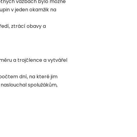
zpětných vazbách bylo možné
upin v jeden okamžik na
ředí, ztrácí obavy a
oměru a trojčlence a vytvářel
počtem dní, na které jim
a naslouchal spolužákům,