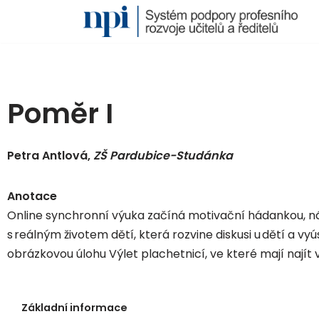
Přeskočit
na
obsah
Poměr I
Petra Antlová,
ZŠ Pardubice-Studánka
Anotace
Online synchronní výuka začíná motivační hádankou, ná
s reálným životem dětí, která rozvine diskusi u dětí a vy
obrázkovou úlohu Výlet plachetnicí, ve které mají najít
Základní informace