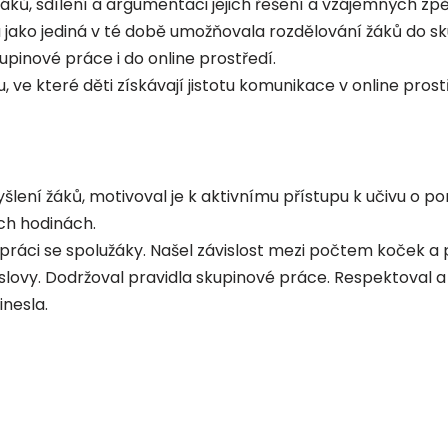
áků, sdílení a argumentaci jejich řešení a vzájemných 
 jako jediná v té době umožňovala rozdělování žáků do sk
upinové práce i do online prostředí.
ve které děti získávají jistotu komunikace v online prost
šlení žáků, motivoval je k aktivnímu přístupu k učivu o p
ích hodinách.
lupráci se spolužáky. Našel závislost mezi počtem koček a 
 slovy. Dodržoval pravidla skupinové práce. Respektoval 
inesla.