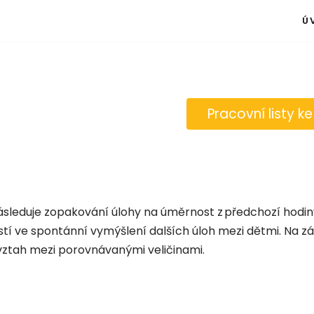
Ú
Pracovní listy ke
sleduje zopakování úlohy na úměrnost z předchozí hodiny
ústí ve spontánní vymýšlení dalších úloh mezi dětmi. Na zá
 vztah mezi porovnávanými veličinami.