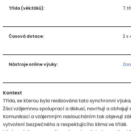
Třída (věk žáků):
7. t
Časová dotace:
2 x
Nástroje online výuky:
Zo
Kontext
Třída, se kterou byla realizována tato synchronní výuk
Žáci vzájemnou spoluprací a diskusí, navrhují a obhajují 
Komunikací a vzájemným nasloucháním tak objevují zá
vytvoření bezpečného a respektujícího klima ve třídě.