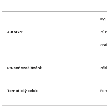
Ing
Autorka:
ZŠ 
ant
Stupeň vzdělávání:
zákl
Tematický celek:
Pom