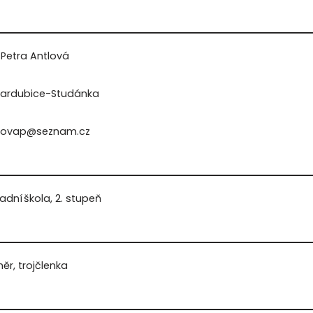
. Petra Antlová
Pardubice-Studánka
lovap@seznam.cz
adní škola, 2. stupeň
ěr, trojčlenka