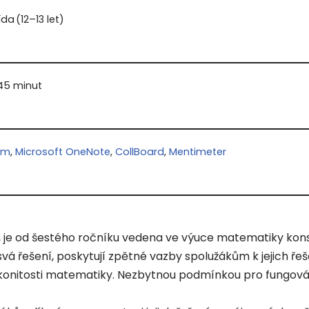
řída (12–13 let)
 45 minut
om
,
Microsoft OneNote
,
CollBoard
,
Mentimeter
a, je od šestého ročníku vedena ve výuce matematiky kon
svá řešení, poskytují zpětné vazby spolužákům k jejich řeš
konitosti matematiky. Nezbytnou podmínkou pro fungová