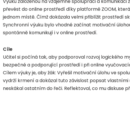
Výuku založenou na vzájemné spolupráci a komunikaci ž
převést do online prostředí díky platformě ZOOM, která
jednom místě. Čímž dokázala velmi přiblížit prostředí sk
Synchronní výuku bylo vhodné začínat motivační úlohou, 
spontánně komunikují i v online prostředí.
Cíle
Učitel si počíná tak, aby podporoval rozvoj logického my
bezpečné a podporující prostředí i při online vyučovac
Cílem výuky je, aby žák: Vyřešil motivační úlohu ve spo
vydrží krmení a dokázal tuto závislost popsat vlastními
neskákal ostatním do řeči. Reflektoval, co mu diskuse př